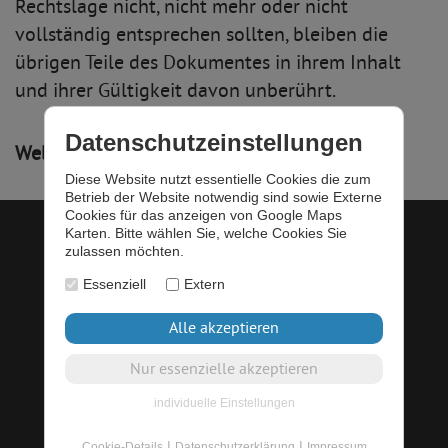
Rechtslage nicht, nicht mehr oder nicht
vollständig entsprechen sollten, bleiben die
übrigen Teile des Dokumentes in ihrem Inhalt
und ihrer Gültigkeit davon unberührt.
Datenschutzeinstellungen
Webmaster:
Werbeagentur Wüst
Diese Website nutzt essentielle Cookies die zum
Betrieb der Website notwendig sind sowie Externe
Cookies für das anzeigen von Google Maps
Karten. Bitte wählen Sie, welche Cookies Sie
Startseite
•
Kontakt
•
Impressum
•
zulassen möchten.
Datenschutz
•
Login
Essenziell
Extern
Layout & Programmierung © 2009 - 2026
Werbeagentur Wüst
individuelle Einstellungen
|
|
Cookie-Details
Datenschutzerklärung
Impressum